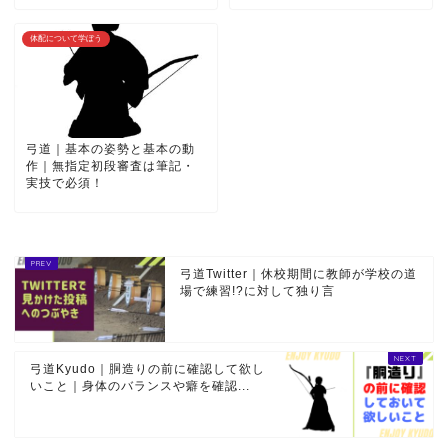
体配について学ぼう
弓道｜基本の姿勢と基本の動
作｜無指定初段審査は筆記・
実技で必須！
弓道Twitter｜休校期間に教師が学校の道
場で練習!?に対して独り言
弓道Kyudo｜胴造りの前に確認して欲し
いこと｜身体のバランスや癖を確認...