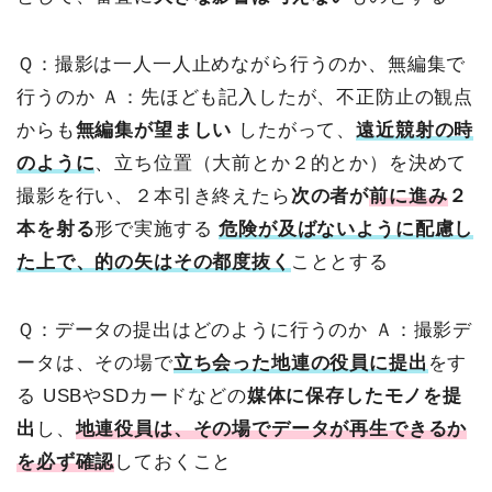
Ｑ：撮影は一人一人止めながら行うのか、無編集で
行うのか
Ａ：先ほども記入したが、不正防止の観点
からも
無編集が望ましい
したがって、
遠近
競射の時
のように
、立ち位置（大前とか２的とか）を決めて
撮影を行い、２本引き終えたら
次の者が
前に進み
２
本を射る
形で実施する
危険が及ばないように配慮し
た上で、的の矢はその都度抜く
こととする
Ｑ：データの提出はどのように行うのか
Ａ：撮影デ
ータは、その場で
立ち会った地連の役員に提出
をす
る
USBやSDカードなどの
媒体に保存したモノを提
出
し、
地連役員は、その場でデータが再生できるか
を必ず確認
しておくこと