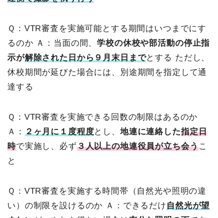
Ｑ：VTR審査を実施可能とする期間はいつまでにす
るのか
Ａ：当面の間、
学校の休校や部活動の停止指
示が
解除された日から９月末日まで
とする
ただし、
休校期間が延びた場合には、別途期間を指定して通
達する
Ｑ：VTR審査を実施できる回数の制限はあるのか
Ａ：
２ヶ月に１度程度
とし、
地連に連絡した
指定日
時
で実施し、必ず
３人以上の地連役員が立ち会う
こ
と
Ｑ：VTR審査を実施する時間帯（自然光や照明の違
い）の制限を設けるのか
Ａ：できるだけ
自然光が望