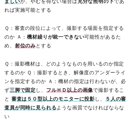
ましい
が、やむを得ない場合は
充分な照明の下
であ
れば実施可能とする
Ｑ：審査の段位によって、撮影する場面を指定する
のか
Ａ：
機材繰りが統一できない
可能性があるた
め、
射位のみ
とする
Ｑ：撮影機材は、どのようなものを用いるのか指定
するのか
Ｑ：撮影するとき、解像度のアンダーライ
ンを指定するのか
Ａ：機材の指定は行わないが、必
ず
三脚で固定
し、
フルＨＤ以上の画像
で撮影するこ
と
審査は５０型以上のモニターに投影
し、
５人の審
査員が同時に見られる
ような画質でなければならな
い