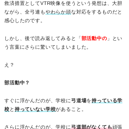
救済措置としてVTR映像を使うという発想は、大胆
ながら、全弓連も
やわらか頭
な対応をするものだと
感心したのです。
しかし、後で読み返してみると「
部活動中の
」とい
う言葉にさらに驚いてしまいました。
え？
部活動中？
すぐに浮かんだのが、学校に
弓道場
を
持っている学
校
と
持っていない学校
があること。
さらに浮かんだのが、学校に
弓道部がなくても
頑張