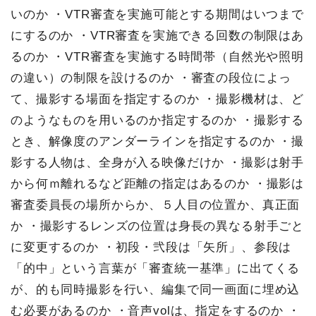
いのか
・VTR審査を実施可能とする期間はいつまで
にするのか
・VTR審査を実施できる回数の制限はあ
るのか
・VTR審査を実施する時間帯（自然光や照明
の違い）の制限を設けるのか
・審査の段位によっ
て、撮影する場面を指定するのか
・撮影機材は、ど
のようなものを用いるのか指定するのか
・撮影する
とき、解像度のアンダーラインを指定するのか
・撮
影する人物は、全身が入る映像だけか
・撮影は射手
から何ｍ離れるなど距離の指定はあるのか
・撮影は
審査委員長の場所からか、５人目の位置か、真正面
か
・撮影するレンズの位置は身長の異なる射手ごと
に変更するのか
・初段・弐段は「矢所」、参段は
「的中」という言葉が「審査統一基準」に出てくる
が、的も同時撮影を行い、編集で同一画面に埋め込
む必要があるのか
・音声volは、指定をするのか
・