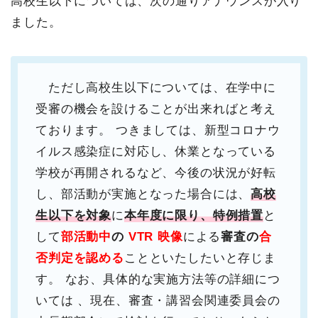
高校生以下については、次の通りアナウンスが入り
ました。
ただし高校生以下については、在学中に
受審の機会を設けることが出来ればと考え
ております。
つきましては、新型コロナウ
イルス感染症に対応し、休業となっている
学校が再開されるなど、今後の状況が好転
し、部活動が実施となった場合には、
高校
生以下を対象
に
本年度に限り、特例措置
と
して
部活動中
の
VTR 映像
による
審査の
合
否判定を認める
ことといたしたいと存じま
す。
なお、具体的な実施方法等の詳細につ
いては 、現在、審査・講習会関連委員会の