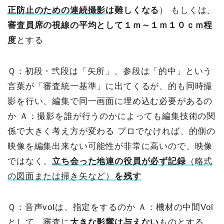
正防止のための連続撮影
は難しくなる
）
もしくは、
審査員席の視線の平均として１ｍ～１ｍ１０ｃｍ程
度
とする
Ｑ：初段・弐段は「矢所」、参段は「的中」という
言葉が「審査統一基準」に出てくるが、的も同時撮
影を行い、編集で同一画面に埋め込む必要があるの
か
Ａ：撮影を誰が行うのかによっても編集技術の関
係で大きく考え方が変わる
プロでなければ、的側の
映像を編集出来ない可能性が非常に高いので、映像
ではなく、
立ち会った地連の役員が必ず記録
（略式
の図面または掃き矢など）
を残す
Ｑ：音声volは、指定をするのか
Ａ：機材の中間Vol
として、審査に
大きな影響は与えない
ものとする