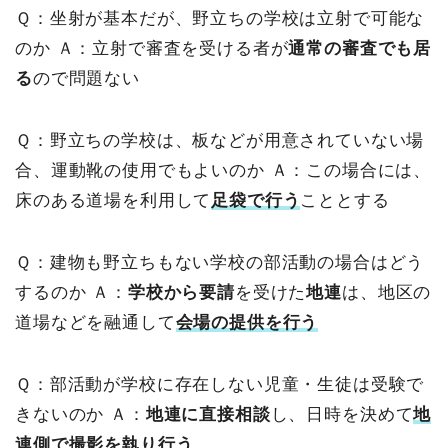
Ｑ：坐射が基本だが、野立ちの学校は立射で可能な
のか
Ａ：立射で審査を受ける者が
通常の審査でも居
る
ので問題ない
Ｑ：野立ちの学校は、板などが用意されていない場
合、運動靴の使用でもよいのか
Ａ：この場合には、
床のある道場を利用して
足袋で行う
こととする
Ｑ：建物も野立ちもない学校の部活動の場合はどう
するのか
Ａ：
学校から要請
を受けた
地連
は、地区の
道場などを融通して
会場の提供を行う
Ｑ：部活動が学校に存在しない児童・生徒は受験で
きないのか
Ａ：
地連に直接相談
し、日時を決めて
地
連側で撮影を執り行う