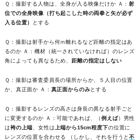
Ｑ：撮影する人物は、全身が入る映像だけか
Ａ：
射
位での全身映像（打ち起こした時の両拳と矢が必ず
入る位置）
とする
Ｑ：撮影は射手から何ｍ離れるなど距離の指定はあ
るのか
Ａ：機材（統一されていなければ）のレンズ
角によっても異なるため、
距離の指定はしない
Ｑ：撮影は審査委員長の場所からか、５人目の位置
か、真正面か
Ａ：
真正面からのみ
とする
Ｑ：撮影するレンズの高さは身長の異なる射手ごと
に変更するのか
Ａ：可能であれば、（
例えば
）男性
は
袴の上端
、女性は
上端から15cm程度下
の位置に
レンズの位置を合わせる
（しかし、それを行うと
不