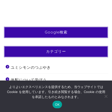
Google検索
カテゴリー
ユミシモンのつぶやき
体配について学ぼう
よりよいエクスペリエンスを提供するため、当ウェブサイトでは
Cookie を使用しています。引き続き閲覧する場合、Cookie の使用
大切な道具のメンテナンス
を承諾したものとみなされます。
Youtube登録はコチラ
サイトマップ
OK
実技指導
ホーム
お問い合わせ
プライバシーポリシー