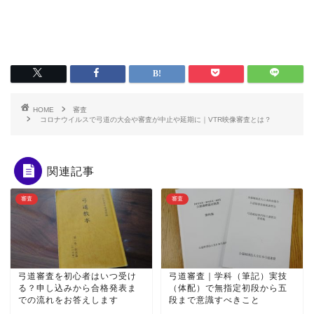
HOME
審査
コロナウイルスで弓道の大会や審査が中止や延期に｜VTR映像審査とは？
関連記事
審査
審査
弓道審査を初心者はいつ受け
弓道審査｜学科（筆記）実技
る？申し込みから合格発表ま
（体配）で無指定初段から五
での流れをお答えします
段まで意識すべきこと