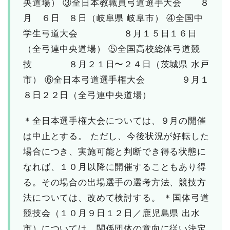
央道場）
③全日本教職員弓道選手大会 ８
月 ６日 ８日（岐阜県 岐阜市）
④全国中
学生弓道大会 ８月１５日１６日
（全弓連中央道場）
⑤全国高校総体弓道競
技 ８月２１日〜２４日（茨城県 水戸
市）
⑥全日本弓道選手権大会 ９月１
８日２２日（全弓連中央道場）
＊全日本選手権大会については、９月の開催
は中止とする。 ただし、今後状況が好転した
場合につき、実施可能と判断でき得る状態に
なれば、１０月以降に開催することもあり得
る。その場合の出場選手の選考方法、競技方
法については、改めて検討する。
＊国体弓道
競技会（１０月９日１２日／鹿児島県 出水
市）については、関係団体の意向に従い決定