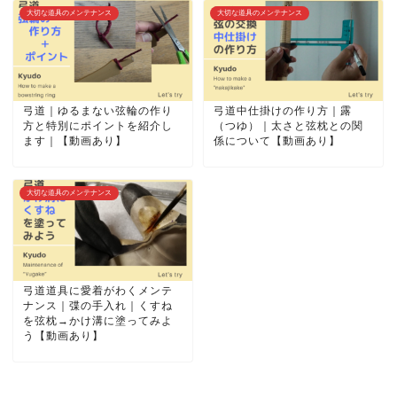
大切な道具のメンテナンス
大切な道具のメンテナンス
弓道｜ゆるまない弦輪の作り
弓道中仕掛けの作り方｜露
方と特別にポイントを紹介し
（つゆ）｜太さと弦枕との関
ます｜【動画あり】
係について【動画あり】
大切な道具のメンテナンス
弓道道具に愛着がわくメンテ
ナンス｜弽の手入れ｜くすね
を弦枕→かけ溝に塗ってみよ
う【動画あり】