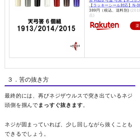
筈 Hazu 弓道 弓具【ネコ
【ラッキーシール対応】N-0
389円（税込、送料別)
(201
点)
楽
３．筈の抜き方
最終的には、再びネジザウルスで突き出ているネジ
頭側を掴んで
まっすぐ抜きます
。
ネジが固まっていれば、少し回しながら抜くことも
できるでしょう。