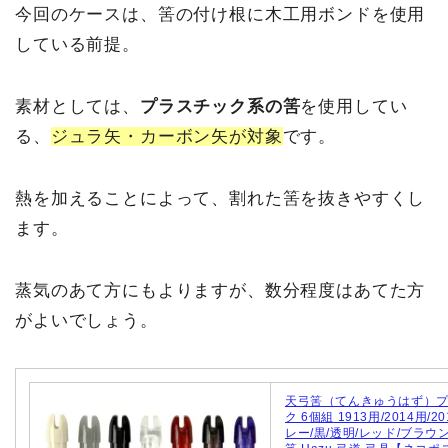
今回のケースは、筈の付け根に木工用ボンドを使用
している前提。
素材としては、
プラスチック系の筈
を使用してい
る、
ジュラ矢・カーボン矢が対象
です。
熱を加えることによって、割れた筈を抜きやすくし
ます。
蒸気のあて方にもよりますが、数分程度はあてた方
がよいでしょう。
天弓筈（てんきゅうはず）
ク 6個組 1913用/2014用/2
レー/黒/透明/レッド/ブラウ