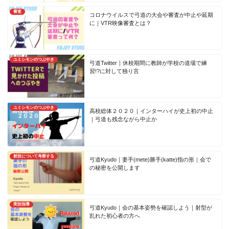
審査
コロナウイルスで弓道の大会や審査が中止や延期
に｜VTR映像審査とは？
ユミシモンのつぶやき
弓道Twitter｜休校期間に教師が学校の道場で練
習!?に対して独り言
ユミシモンのつぶやき
高校総体２０２０｜インターハイが史上初の中止
｜弓道も残念ながら中止か
射技について考察する
弓道Kyudo｜妻手(mete)勝手(katte)指の形｜会で
の秘密を公開します
実技指導
弓道Kyudo｜会の基本姿勢を確認しよう｜射型が
乱れた初心者の方へ