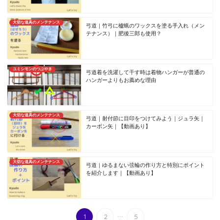
大切な道具のメンテナンス
弓道｜竹弓に櫨蝋のワックスを塗る手入れ（メン
テナンス）｜肥後三郎も使用？
ユミシモンのつぶやき
弓道着を洗濯して干す時は着物ハンガーが普通の
ハンガーよりもお薦めな理由
大切な道具のメンテナンス
弓道｜射付節に目印をつけてみよう｜ジュラ矢｜
カーボン矢｜【動画あり】
大切な道具のメンテナンス
弓道｜ゆるまない弦輪の作り方と特別にポイント
を紹介します｜【動画あり】
...
1
2
5