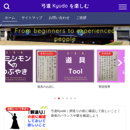
弓道 Kyudo を楽しむ
ホーム
サイトマップ
お問い合わせ
ご挨拶
From beginners to experienced
people
き
道具のお話し
実技指導
やき
道具のお話し
実技指導
体配について学ぼう
弓道Kyudo｜胴造りの前に確認して欲しいこと｜
身体のバランスや癖を確認しよう