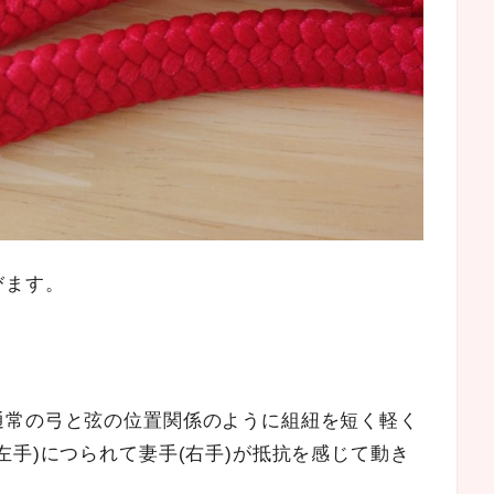
びます。
。
通常の弓と弦の位置関係のように組紐を短く軽く
手)につられて妻手(右手)が
抵抗を感じて動き