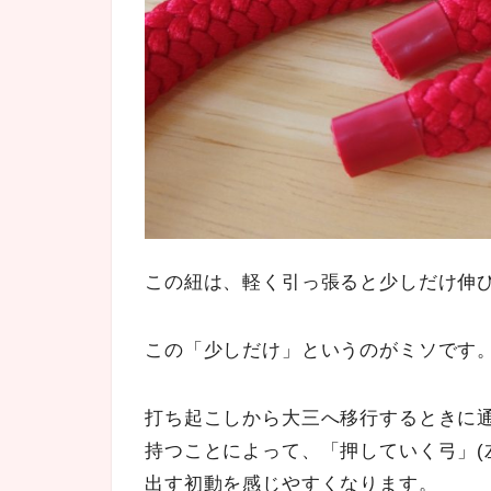
この紐は、軽く引っ張ると少しだけ伸
この「
少しだけ
」というのがミソです
打ち起こしから大三へ移行するときに
持つことによって、「押していく弓」(左
出す初動
を感じやすくなります。