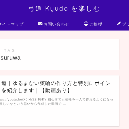
弓道 Kyudo を楽しむ
サイトマップ
お問い合わせ
ご挨拶
プ
 TAG ―
tsuruwa
弓道｜ゆるまない弦輪の作り方と特別にポイン
トを紹介します｜【動画あり】
ttps://youtu.be/X0I-hS2HGKY 初心者でも弦輪を一人で作れるようになっ
欲しいなという思いから作成した動画で …