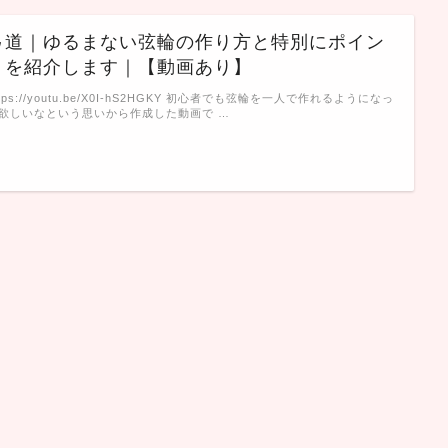
弓道｜ゆるまない弦輪の作り方と特別にポイン
トを紹介します｜【動画あり】
ttps://youtu.be/X0I-hS2HGKY 初心者でも弦輪を一人で作れるようになっ
欲しいなという思いから作成した動画で …