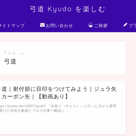
弓道 Kyudo を楽しむ
サイトマップ
お問い合わせ
ご挨拶
プ
 TAG ―
弓道
弓道｜射付節に目印をつけてみよう｜ジュラ矢
｜カーボン矢｜【動画あり】
ttps://youtu.be/rSE87iqyafY 『矢取り（やとり）』に行った方から質問
受けた内容を動画とブログ記事で解説し …